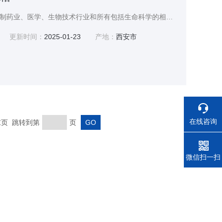
药品稳定性试验箱，用于制药业、医学、生物技术行业和所有包括生命科学的相关工业的潜心研究。GMP原则的要求 25℃/60%RH湿度长期稳定性试验条件。在加速试验中40℃/75%RH湿度考查6个月标准，是制药行业的稳定性试验系统领域，主要模拟环境气候中温度、湿度、光照试验。
更新时间：
2025-01-23
产地：
西安市
在线咨询
 末页 跳转到第
页
电话
微信扫一扫