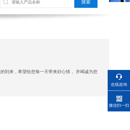
的到来，希望给您每一天带来好心情， 并竭诚为您
在线咨询
电话
微信扫一扫