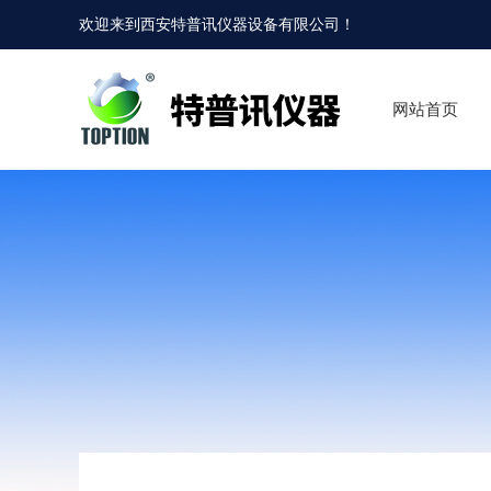
欢迎来到
西安特普讯仪器设备有限公司
！
网站首页