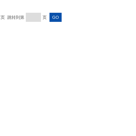
 末页 跳转到第
页