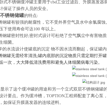
卧式不锈钢缓冲罐主要用于cbd工业过滤后、升膜蒸发器
计保证了操作人员的安全。
不锈钢储罐
的特点:
不锈钢罐有较强的耐腐性，它不受外界空气及水中余氯腐
压下使用寿命可达100 年以上。
不锈钢罐密封性好;密封式设计可杜绝了空气飘尘中有害物
生细菌。
科学的水流设计使罐底的沉淀 物不因水流而翻起，保证罐
不锈钢罐无需经常清洗;罐内底部的沉淀物质只需定期打开罐
垢一次，大大降低清洗费用和避免人体细菌病毒污染。
显示了这个缓冲罐的用途和另一个立式双层不锈钢储罐
设计要点。作为缓冲槽，TOPTION工程师配套了离心
，如保证升膜蒸发器的连续进料。