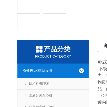
产品分类
PRODUCT CATEGORY
卧式
不锈
预处理及辅助设备
力，
物质
层析柱/填充柱
品，
TO
固液分离离心机
罐内