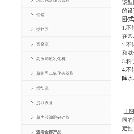
药品稳定性试验箱
该型
的设
储罐
卧
式
1.
搅拌器
在常
真空泵
2.
和滋
高压均质乳化机
3.
4.
超临界二氧化碳萃取
除水
蠕动泵
提取设备
上图
超声波细胞破碎仪
同的
定性
查看全部产品