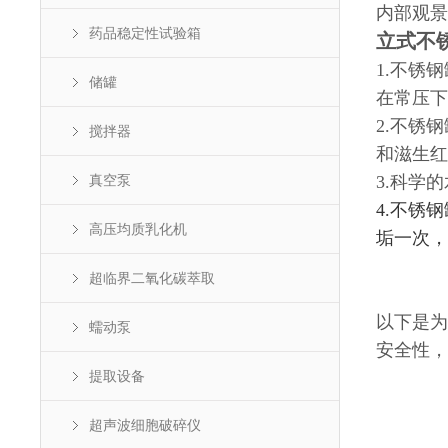
内部观景
药品稳定性试验箱
立式不
1.不锈
储罐
在常压下
2.不锈
搅拌器
和滋生红
真空泵
3.科学
4.不锈
高压均质乳化机
垢一次，
超临界二氧化碳萃取
以下是为
蠕动泵
安全性，
提取设备
超声波细胞破碎仪