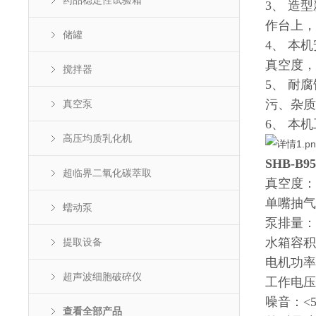
药品稳定性试验箱
3、 造
作台上，
储罐
4、 本
真空度，
搅拌器
5、 耐
污、杂质
真空泵
6、 本
高压均质乳化机
SHB-B
超临界二氧化碳萃取
真空度：0
单嘴抽气率
蠕动泵
泵排量：8
水箱容积
提取设备
电机功率
超声波细胞破碎仪
工作电压：
噪音：<
查看全部产品