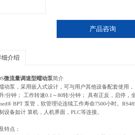
产品咨询
详细介绍
0S
微流量调速型蠕动泵
简介
蠕动泵，采用嵌入式设计，可与用户其他设备配套使用， 也
毫升/分钟； 工作转速0.1～80转/分钟； 具有正反，启
armed® BPT 泵管，软管理论连续工作寿命7500小时。R
制设备如计 算机，人机界面，PLC等连接。
及特点：