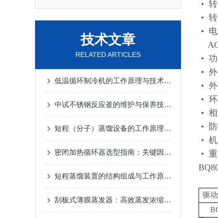
• 
• 
• 电
技术文章
AC 
RELATED ARTICLES
• 
• 
低温循环制冷机的工作原理与技术优势
2025-02-14
• 
• 环
中试不锈钢反应釜的维护与保养技巧
2025-01-10
• 
• 
短程（分子）蒸馏设备的工作原理及应用
2024-12-
• 
密闭加热循环器选型指南：关键因素与考量
2024-1
• 重
BQ8
短程蒸馏装置的结构组成与工作原理
2024-10-17
驱动
刮板式薄膜蒸发器：高效蒸发浓缩设备的深度解析
B