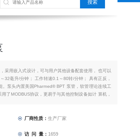
泵
动泵，采用嵌入式设计，可与用户其他设备配套使用， 也可以
～32毫升/分钟； 工作转速0.1～80转/分钟； 具有正反，
泵头内置美国Pharmed® BPT 泵管，软管理论连续工
，采用了MODBUS协议，更易于与其他控制设备如计 算机，
厂商性质：
生产厂家
访 问 量：
1659