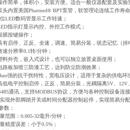
操作简单，体积小，安装方便。适合一般仪器配套及实验
泵头内置美国Pharmed® BPT泵管，软管理论连续工作寿命1
4位LED数码管显示工作转速；
LED指示灯显示内控、外控工作模式；
面膜按键操作；
具有启停、正反、全速，调速、简易分装，状态记忆（掉
转速分辨率0.1转/分钟；
塑料外壳，嵌入式设计，也可以独立放置桌面使用；
电路板加喷三防漆工艺，达到防尘防潮效果；
chao强的抗干扰特性，宽电压设计，适用于复杂的供电环
高低电平控制启停，正反，简易分装，光耦隔离5V、12V
RS485通讯，支持MODBUS协议，方便与各种控制设备连
可实现外部脚踏开关或时间分配器控制起停，实现简易分
参数：
量范围：0.005-32毫升/分钟；
流量精度误差：小于0.5%；