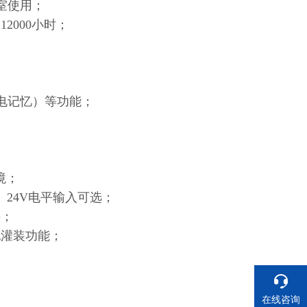
室使用；
2000小时；
电记忆）等功能；
境；
、24V电平输入可选；
接；
配灌装功能；
在线咨询