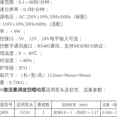
转速范围：0.1～80转/分钟；
转速分辨率：0.1转/分钟；
源电压：AC 220V±10%,50Hz/60Hz（标配）
110V±10%,50Hz/60Hz（选配）
功率：＜9W ；
外控接口：5V、12V、24V电平输入可选；
外控数字通讯接口：RS485通讯，支持MODBUS协议；
境温度：0 ～ 40℃ ；
相对湿度：＜80%；
防护等级：IP31；
07
机箱尺寸：（长×宽×高）112mm×96mm×96mm
1-14
量：0.72KG；
0S
微流量调速型蠕动泵
适用泵头及软管、流量参数：
器型号
适用泵头
通道数
mm）
适用软管（
流量（毫
2024-10-15
Q80S
FZ10
1
0.8～1，内径1～3.17
0.005～
壁厚