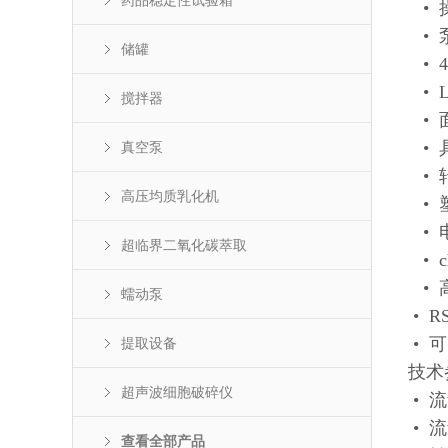
药品稳定性试验箱
• 
• 
储罐
• 
• 
搅拌器
• 
• 
真空泵
• 
高压均质乳化机
• 
• 
超临界二氧化碳萃取
• 
• 
蠕动泵
• 
• 
提取设备
技术
超声波细胞破碎仪
• 流
• 
查看全部产品