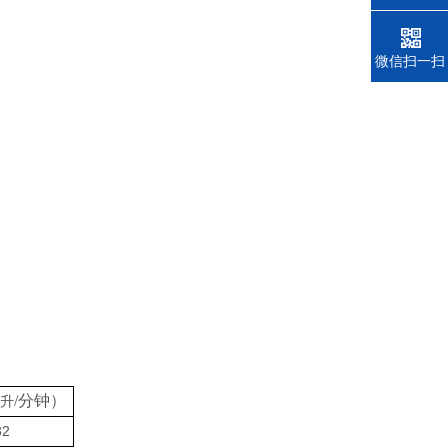
电话
微信扫一扫
/分钟）
升
32