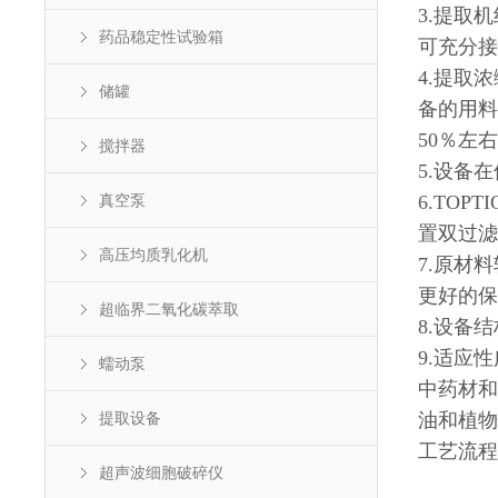
3.提取
药品稳定性试验箱
可充分接
4.提取
储罐
备的用料
50％左
搅拌器
5.设备
真空泵
6.TO
置双过滤
高压均质乳化机
7.原材
更好的保
超临界二氧化碳萃取
8.设备
9.适应
蠕动泵
中药材和
提取设备
油和植物
工艺流程
超声波细胞破碎仪