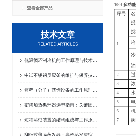
100L多功
查看全部产品
序号
名
提
搅
技术文章
冷
RELATED ARTICLES
1
冷
低温循环制冷机的工作原理与技术优势
2025-02-14
油
过
2
中试不锈钢反应釜的维护与保养技巧
2025-01-10
浓
3
短程（分子）蒸馏设备的工作原理及应用
2024-12-07
水
4
电
5
密闭加热循环器选型指南：关键因素与考量
2024-11-14
机
6
短程蒸馏装置的结构组成与工作原理
2024-10-17
阀
7
刮板式薄膜蒸发器：高效蒸发浓缩设备的深度解析
2024-