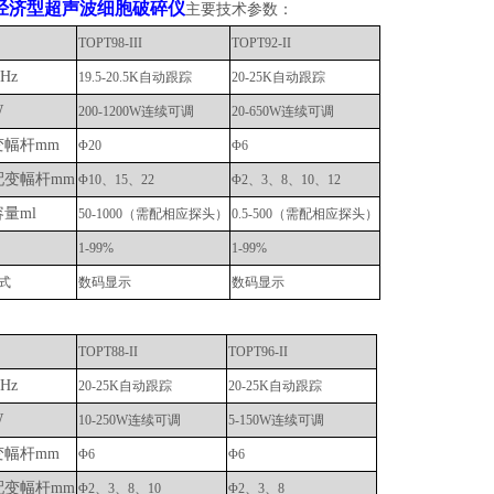
经济型超声波细胞破碎仪
主要技术参数：
TOPT98-III
TOPT92-II
Hz
19.5-20.5K自动跟踪
20-25K自动跟踪
W
200-1200W连续可调
20-650W连续可调
变幅杆
mm
Φ20
Φ6
配变幅杆
mm
Φ10、15、22
Φ2、3、8、10、12
容量
ml
50-1000（需配相应探头）
0.5-500（需配相应探头）
1-99%
1-99%
式
数码显示
数码显示
TOPT88-II
TOPT96-II
Hz
20-25K自动跟踪
20-25K自动跟踪
W
10-250W连续可调
5-150W连续可调
变幅杆
mm
Φ6
Φ6
配变幅杆
mm
Φ2、3、8、10
Φ2、3、8