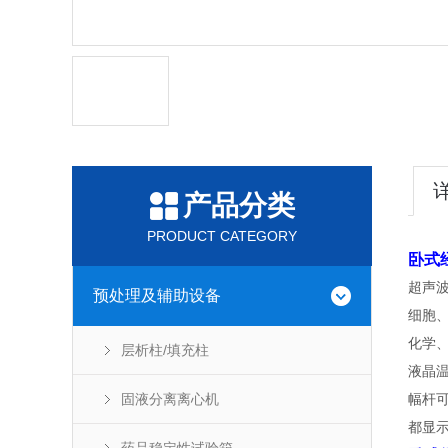
产品分类
PRODUCT CATEGORY
卧式
超声
预处理及辅助设备
细胞
化学
层析柱/填充柱
液晶
固液分离离心机
幅杆
都显