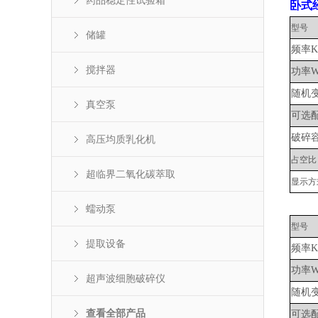
药品稳定性试验箱
卧式
型号
储罐
频率
K
搅拌器
功率
随机
真空泵
可选
破碎
高压均质乳化机
占空比
超临界二氧化碳萃取
显示方
蠕动泵
型号
提取设备
频率
K
功率
超声波细胞破碎仪
随机
查看全部产品
可选