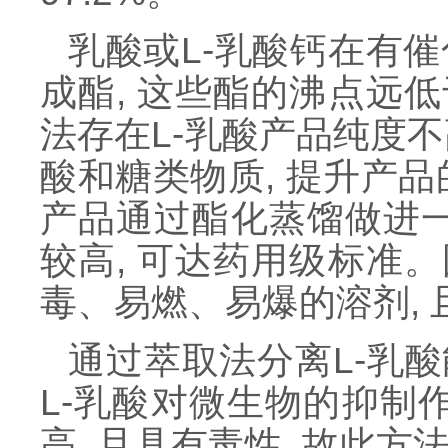
乳酸或
L
-乳酸钙在有催
成酯, 这些酯的沸点远低
法存在
L
-乳酸产品纯度不
酸和糖类物质, 提升产
产品通过酯化蒸馏做进一
较高, 可达药用级标准
毒、易燃、易爆的溶剂,
通过萃取法分离
L
-乳
L
-乳酸对微生物的抑制
高, 且具有毒性, 故此