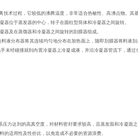
下热分离技术过程，它较低的沸腾温度，非常适合热敏性、高沸点物。其
凝器位于蒸发器的中心，转子在圆柱型筒体和冷凝器之间旋转。
凝器及在蒸馏器和冷凝器之间旋转的刮膜器组成。
的料液分布器将其连续均匀地分布在加热面上，随即刮膜器将料液刮
乎未经碰撞就到内置冷凝器上冷凝成液，并沿冷凝器管流下，通过
系压力达到的高真空度，对材料密封要求较高，且蒸发面和冷凝面之
料的适用性及性价比，以免造成不必要的资源浪费。