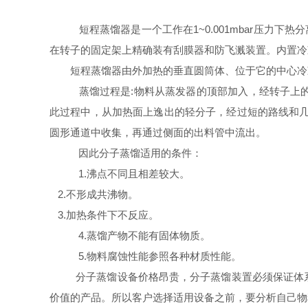
短程蒸馏器是一个工作在1~0.001mbar压力
在转子的固定架上精确装有刮膜器和防飞溅装置。内置冷
短程蒸馏器由外加热的垂直圆筒体、位于它的中心冷
蒸馏过程是:物料从蒸发器的顶部加入，经转子上
此过程中，从加热面上逸出的轻分子，经过短的路线和几
圆形通道中收集，再通过侧面的出料管中流出。
因此分子蒸馏适用的条件：
1.沸点不同且相差较大。
2.不形成共沸物。
3.加热条件下不反应。
4.蒸馏产物不能有固体物质。
5.物料腐蚀性能参照各种材质性能。
分子蒸馏设备价格昂贵，分子蒸馏装置必须保证体
价值的产品。所以客户选择适用设备之前，要分析自己物