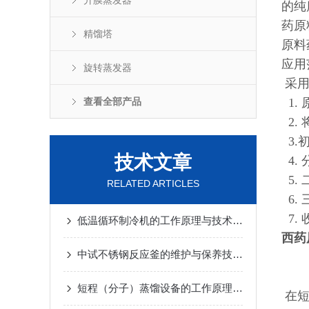
升膜蒸发器
的纯
药原
精馏塔
原料
应用
旋转蒸发器
采用
查看全部产品
1.
2.
3.
技术文章
4.
5.
RELATED ARTICLES
6.
7.
低温循环制冷机的工作原理与技术优势
2025-02-14
西药
中试不锈钢反应釜的维护与保养技巧
2025-01-10
短程（分子）蒸馏设备的工作原理及应用
2024-12-
在短