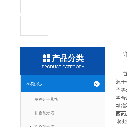
产品分类
PRODUCT CATEGORY
首
源于
蒸馏系列
子等
学合
短程分子蒸馏
精准
刮膜蒸发器
西药
将短