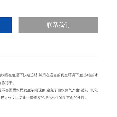
联系我们
的物质在低温下快速冻结
,然后在适当的真空环境下,使冻结的水
称作冻
干
。
过程不会因脱水而发生浓缩现象,避免了由水蒸气产生泡沫、氧化
。在大程度上防止干燥物质的理化和生物学方面的变性。