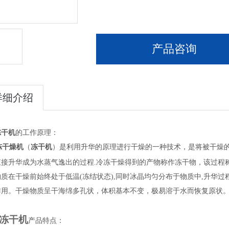
产品咨询
详细介绍
冻干机
的工作原理：
干燥机
（
冻干机
）
是利用升华的原理进行干燥的一种技术，是将被干燥
直接升华成为水蒸气逸出的过程.冷冻干燥得到的产物称作冻干物，该过程
在干燥前始终处于低温
(冻结状态),同时冰晶均匀分布于物质中,升华
作用。干燥物质呈干海绵多孔状，体积基本不变，极易溶于水而恢复原状
冻干机
产品特点：