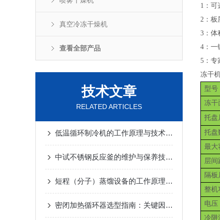
喷雾干燥机
1：
2：
真空冷冻干燥机
3：
4：
查看全部产品
5：
冻干
技术文章
型号
冻干
RELATED ARTICLES
托盘
低温循环制冷机的工作原理与技术优势
2025-02-14
托盘
最大
中试不锈钢反应釜的维护与保养技巧
2025-01-10
层间
隔板
短程（分子）蒸馏设备的工作原理及应用
2024-12-
整机
电压
密闭加热循环器选型指南：关键因素与考量
2024-1
冷阱