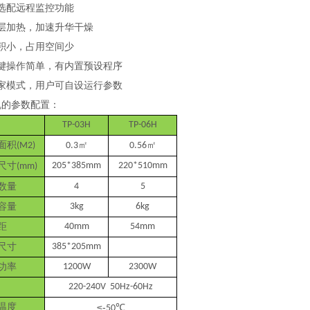
可选配远程监控功能
板层加热，加速升华干燥
体积小，占用空间少
一键操作简单，有内置预设程序
专家模式，用户可自设运行参数
机的参数配置：
TP-03H
TP-06H
面积
㎡
㎡
(M2)
0.3
0.56
尺寸
205*385mm
220*510mm
(mm)
数量
4
5
容量
3kg
6kg
距
40mm
54mm
尺寸
385*205mm
07
功率
1200W
2300W
220-240V 50Hz-60Hz
1-14
温度
≤
-
℃
50