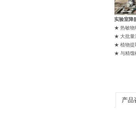
实验室降
★ 热敏
★ 大批
★ 植物
★ 与精
产品