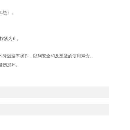
加热）。
扭拧紧为止。
的降温速率操作，以利安全和反应釜的使用寿命。
碰伤损坏。