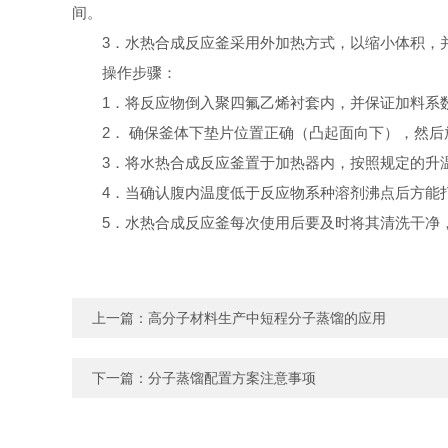
间。
3．水热合成反应釜采用外加热方式，以缩小体积，
操作步骤：
1
．
将反应物倒入聚四氟乙烯衬套内，并保证加料系数
2． 确保釜体下垫片位置正确（凸起面向下），然
3．将水热合成反应釜置于加热器内，按照规定的升
4．当确认腹内温度低于反应物系种溶剂沸点后方能
5．水热合成反应釜每次使用后要及时将其清洗干净
上一篇：
高分子材料生产中短程分子蒸馏的应用
下一篇：
分子蒸馏配置方案注意事项