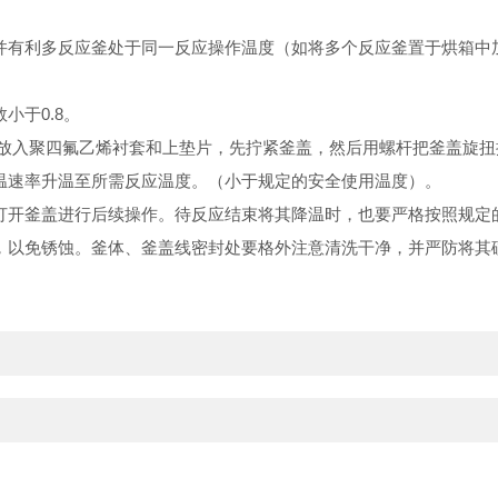
并有利多反应釜处于同一反应操作温度（如将多个反应釜置于烘箱中
小于0.8。
后放入聚四氟乙烯衬套和上垫片，先拧紧釜盖，然后用螺杆把釜盖旋
温速率升温至所需反应温度。（小于规定的安全使用温度）。
打开釜盖进行后续操作。待反应结束将其降温时，也要严格按照规定
，以免锈蚀。釜体、釜盖线密封处要格外注意清洗干净，并严防将其