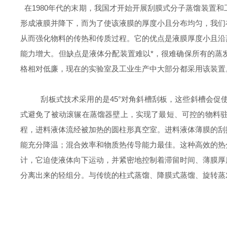
在
1980年代的末期，我国才开始开展刮膜式分子蒸馏装置
形成液膜并降下，而为了使该液膜的厚度小且分布均匀，我们
从而强化物料的传热和传质过程。
它
的优点是液膜厚度小且沿
能力
增
大。
但
缺点是液体分配装置难以*，很难确保所有的蒸
格相对低廉，现在的实验室及工业生产中大部分都采用该装置
刮板式技术采用的是
45°对角斜槽刮板，这些斜槽会
式避免了被动滚辗在蒸馏器壁上，实现了最短、可控的物料
程，进料液体流经被加热的圆柱形真空室。进料液体薄膜的刮
能充分降温；混合效率和物质热传导能力最佳。这种高效的热
计，它迫使液体向下运动，并紧密地控制着滞留时间、薄膜厚
分离出来的轻组分。与传统的柱式蒸馏、降膜式蒸馏、旋转蒸