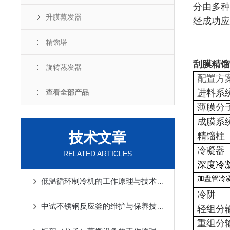
分由多种
升膜蒸发器
经成功应
精馏塔
刮膜精馏
旋转蒸发器
配置方
进料系
查看全部产品
薄膜分
成膜系
技术文章
精馏柱
冷凝器
RELATED ARTICLES
深度冷
加盘管冷
低温循环制冷机的工作原理与技术优势
2025-02-14
冷阱
中试不锈钢反应釜的维护与保养技巧
2025-01-10
轻组分
重组分