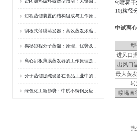
密闭加热循环器选型指南：关键因素与考量
2024-11-14
9)喷雾
10)粒
短程蒸馏装置的结构组成与工作原理
2024-10-17
中试离心
刮板式薄膜蒸发器：高效蒸发浓缩设备的深度解析
2024-
型
揭秘短程分子蒸馏：原理、优势及未来发展趋势
2024-09
进风口温度
离心刮板薄膜蒸发器的工作原理是什么？
2024-08-27
出风口温
最大蒸发量
分子蒸馏提纯设备在食品工业中的应用
2024-08-22
转
绿色化工新趋势：中试不锈钢反应釜的环保应用
2024-08
喷嘴直径
热