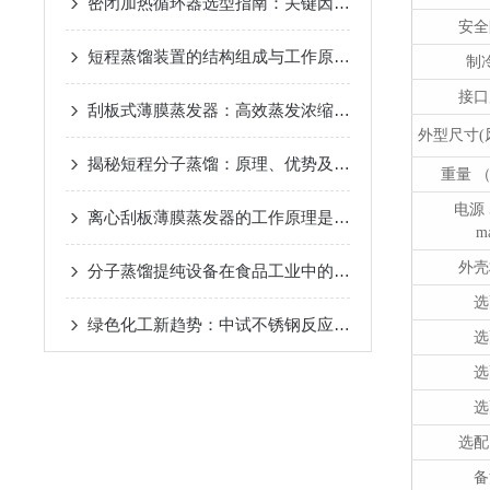
密闭加热循环器选型指南：关键因素与考量
2024-11-14
安全
短程蒸馏装置的结构组成与工作原理
2024-10-17
制
接口
刮板式薄膜蒸发器：高效蒸发浓缩设备的深度解析
2024-
外型尺寸(风
揭秘短程分子蒸馏：原理、优势及未来发展趋势
2024-09
重量 
电源 
离心刮板薄膜蒸发器的工作原理是什么？
2024-08-27
m
外壳
分子蒸馏提纯设备在食品工业中的应用
2024-08-22
选
绿色化工新趋势：中试不锈钢反应釜的环保应用
2024-08
选
选
选
选配
备