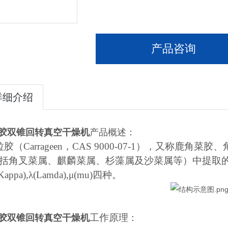
产品咨询
详细介绍
胶双锥回转真空干燥机
产品概述：
胶（Carrageen，CAS 9000-07-1），又称鹿
括角叉菜属、麒麟菜属、杉藻属及沙菜属等）中提取的多
(Kappa),λ(Lamda),μ(mu)四种。
胶双锥回转真空干燥机
：
工作原理