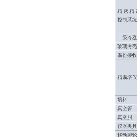
精密精
控制系统
二级冷凝
玻璃考壳
馏份接收
精馏塔仪
填料
真空管
真空脂
仪器夹具
移动脚轮