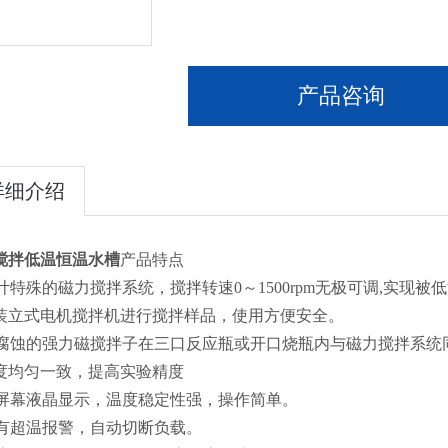
产品咨询
详细介绍
搅拌低温恒温水槽
产品特点
设计特殊的磁力搅拌系统，搅拌转速0～1500rpm无极可调,实
装立式电机搅拌机进行搅拌样品，使用方便安全。
耐腐蚀的强力磁搅拌子在三口反应瓶或开口烧瓶内与磁力搅拌系统
度均匀一致，提高实验精度
大屏幕液晶显示，温度稳定性强，操作简单。
具有超温报警，自动切断负载。