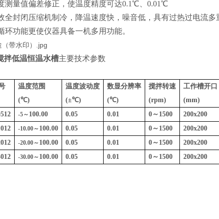
度测量值偏差修正，使温度精度可达0.1℃、0.01℃
高效全封闭压缩机制冷，降温速度快，噪音低，具有过热过电流多
外循环功能更使仪器具备一机多用功能。
搅拌低温恒温水槽
主要技术参数
号
温度范围
温度波动度
数显分辨率
搅拌转速
工作槽开口
(℃)
(±℃)
(℃)
(rpm)
(mm)
512
100.00
0.05
0.01
0
～
1500
200x200
-5～
012
100.00
0.05
0.01
0
～
1500
200x200
-10.00～
012
100.00
0.05
0.01
0
～
1500
200x200
-20.00～
012
100.00
0.05
0.01
0
～
1500
200x200
-30.00～
07
1-14