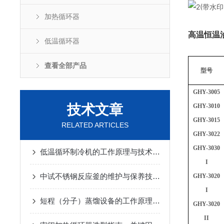
加热循环器
高温恒温
低温循环器
查看全部产品
型
号
GHY
-
3005
技术文章
GHY
-
3010
GHY
-
3015
RELATED ARTICLES
GHY
-
3022
GHY
-
3030
低温循环制冷机的工作原理与技术优势
2025-02-14
I
中试不锈钢反应釜的维护与保养技巧
2025-01-10
GHY
-
3020
I
短程（分子）蒸馏设备的工作原理及应用
2024-12-07
GHY
-
3020
II