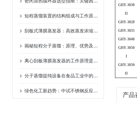
密闭加热循环器选型指南：关键因素与考量
2024-11-14
GHY
-
3030
II
短程蒸馏装置的结构组成与工作原理
2024-10-17
GHY
-
3028
刮板式薄膜蒸发器：高效蒸发浓缩设备的深度解析
2024-
GHY
-
3035
GHY
-
3040
揭秘短程分子蒸馏：原理、优势及未来发展趋势
2024-09
GHY
-
3050
I
离心刮板薄膜蒸发器的工作原理是什么？
2024-08-27
GHY
-
3050
II
分子蒸馏提纯设备在食品工业中的应用
2024-08-22
绿色化工新趋势：中试不锈钢反应釜的环保应用
2024-08
产品