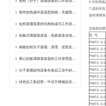
短程（分子）蒸馏设备的工作原理及应用
2024-12-07
6.可利用
7.适应性
密闭加热循环器选型指南：关键因素与考量
2024-11-14
旋转薄膜蒸
短程蒸馏装置的结构组成与工作原理
2024-10-17
实验室刮膜
刮板式薄膜蒸发器：高效蒸发浓缩设备的深度解析
型 号
2024-
PWFS -0.1
揭秘短程分子蒸馏：原理、优势及未来发展趋势
2024-09
PWFS -0.2
PWFS -0.3
离心刮板薄膜蒸发器的工作原理是什么？
2024-08-27
PWFS -0.5
PWFS -1.0
分子蒸馏提纯设备在食品工业中的应用
2024-08-22
PWFS -2.0
绿色化工新趋势：中试不锈钢反应釜的环保应用
2024-08
PWFS -3.0
PWFS -4.0
PWFS -5.0
PWFS -6.0