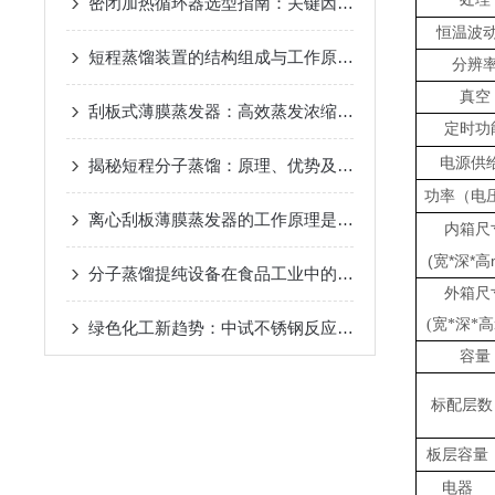
密闭加热循环器选型指南：关键因素与考量
2024-11-14
恒温波
短程蒸馏装置的结构组成与工作原理
2024-10-17
分辨
真空
刮板式薄膜蒸发器：高效蒸发浓缩设备的深度解析
2024-
定时功
电源供
揭秘短程分子蒸馏：原理、优势及未来发展趋势
2024-09
功率（电
离心刮板薄膜蒸发器的工作原理是什么？
2024-08-27
内箱尺
(
*
*
宽
深
高
分子蒸馏提纯设备在食品工业中的应用
2024-08-22
外箱尺
(宽*深*高
绿色化工新趋势：中试不锈钢反应釜的环保应用
2024-08
容量
标配层数
板层容量
电器