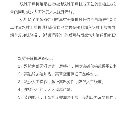
双锥干燥机
组是在锂电池双锥干燥机老工艺的基础上改
量的同时减少人工强度大大提升产能。
机组除了主体双锥回转真空干燥机外还包含自动进料对
工作后双锥干燥机进料装置自动对接使物料加入双锥干燥机内
螺带冷却机降温，冷却到预设时间后可与后部气力输送系统联
双锥干燥机
设备特点：
1
）
双锥内部圆滑过渡，磨损小，并喷涂碳化钨或采用钛
2
）
高温导热油加热、高真空度保证产品终水份。
3
）
减少人工操作，防止高温烫伤，降低人工强度。
4
）
连续化生产，大大提高产能。
5
）
节约能耗，干燥机无需加热干燥、冷却出料反复操作